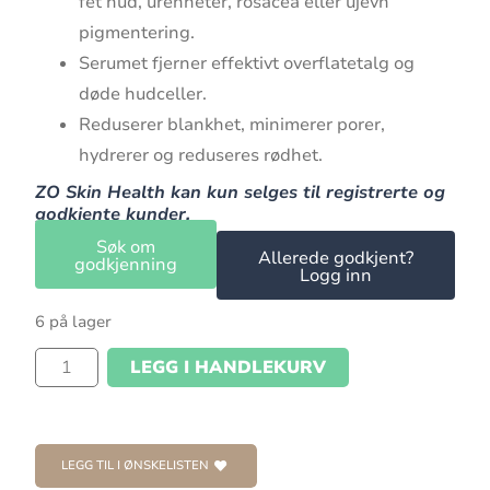
fet hud, urenheter, rosacea eller ujevn
pigmentering.
Serumet fjerner effektivt overflatetalg og
døde hudceller.
Reduserer blankhet, minimerer porer,
hydrerer og reduseres rødhet.
ZO Skin Health kan kun selges til registrerte og
godkjente kunder.
Søk om
Allerede godkjent?
godkjenning
Logg inn
6 på lager
LEGG I HANDLEKURV
LEGG TIL I ØNSKELISTEN