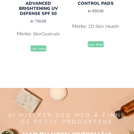
ADVANCED
CONTROL PADS
BRIGHTENING UV
kr
935,00
DEFENSE SPF 50
kr
730,00
Merke:
ZO Skin Health
Merke:
SkinCeuticals
Les mer
Les mer
VI HJELPER DEG MED Å FINNE
DE RETTE PRODUKTENE