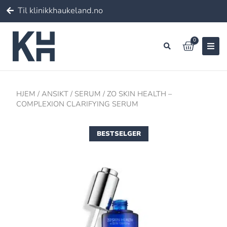
Til klinikkhaukeland.no
0
HJEM
/
ANSIKT
/
SERUM
/ ZO SKIN HEALTH –
COMPLEXION CLARIFYING SERUM
BESTSELGER