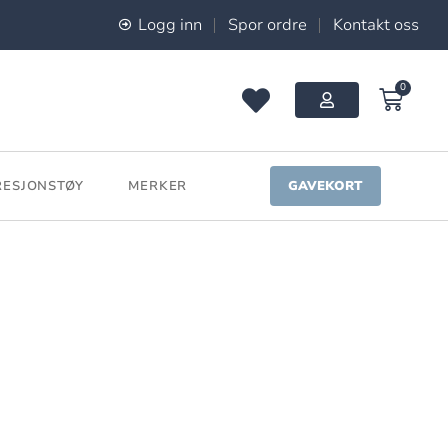
Logg inn
Spor ordre
Kontakt oss
0
ESJONSTØY
MERKER
GAVEKORT