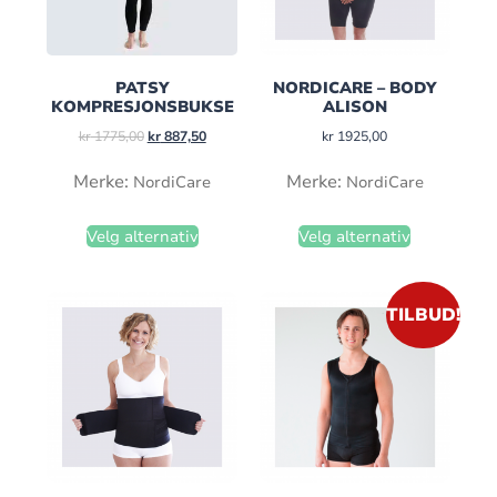
PATSY
NORDICARE – BODY
KOMPRESJONSBUKSE
ALISON
kr
1775,00
kr
887,50
kr
1925,00
Merke:
Merke:
NordiCare
NordiCare
Velg alternativ
Velg alternativ
TILBUD!