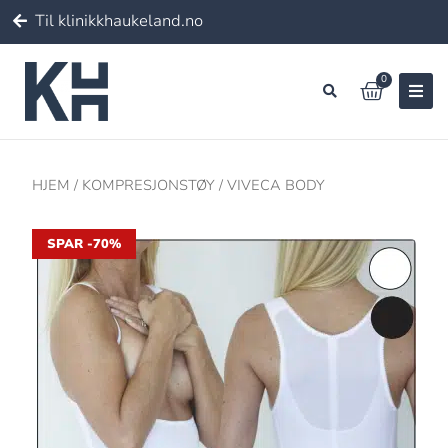
Til klinikkhaukeland.no
0
HJEM
/
KOMPRESJONSTØY
/ VIVECA BODY
SPAR -70%