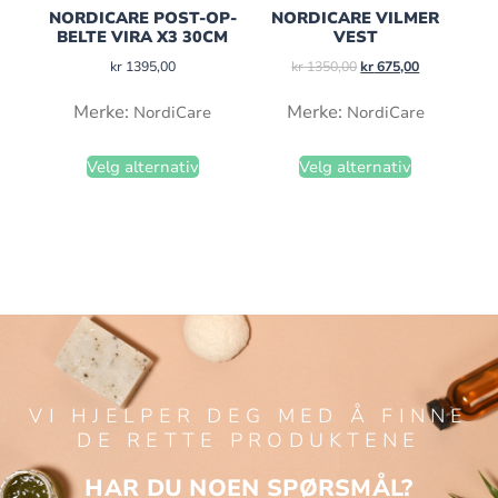
NORDICARE POST-OP-
NORDICARE VILMER
BELTE VIRA X3 30CM
VEST
kr
1395,00
kr
1350,00
kr
675,00
Merke:
Merke:
NordiCare
NordiCare
Velg alternativ
Velg alternativ
VI HJELPER DEG MED Å FINNE
DE RETTE PRODUKTENE
HAR DU NOEN SPØRSMÅL?