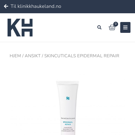
Til klinikkhaukeland.no
0
HJEM
/
ANSIKT
/ SKINCUTICALS EPIDERMAL REPAIR