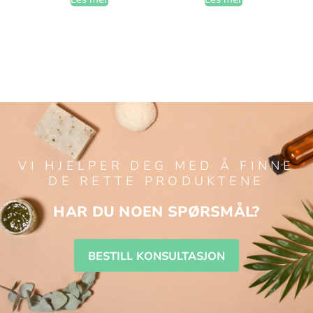
VI HJELPER DEG MED Å FINNE
DE RETTE PRODUKTENE
HAR DU NOEN SPØRSMÅL?
BESTILL KONSULTASJON