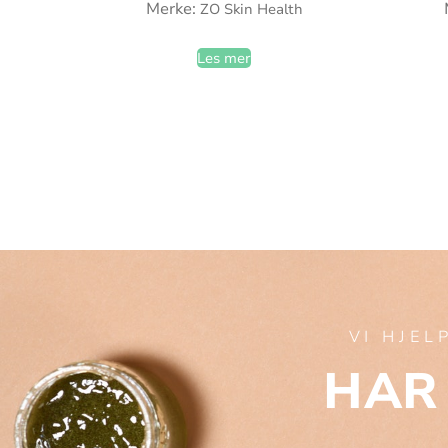
Merke:
ZO Skin Health
Les mer
VI HJEL
HAR