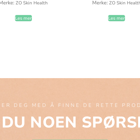
Merke:
Merke:
ZO Skin Health
ZO Skin Healt
Les mer
Les mer
PER DEG MED Å FINNE DE RETTE PR
 DU NOEN SPØRS