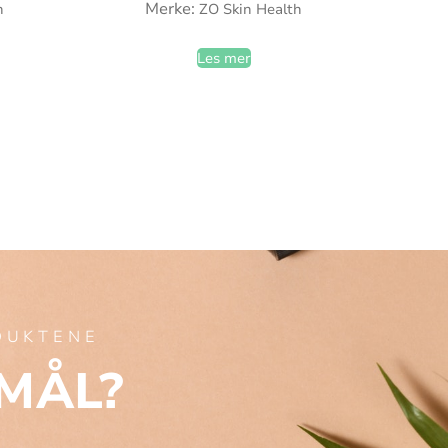
Merke:
h
ZO Skin Health
Les mer
ODUKTENE
MÅL?