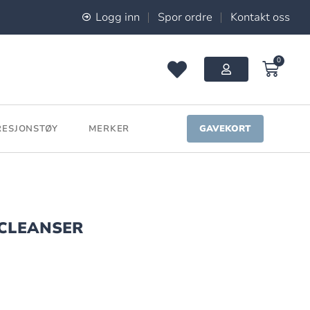
Logg inn
Spor ordre
Kontakt oss
0
ESJONSTØY
MERKER
GAVEKORT
 CLEANSER