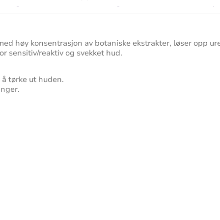
d høy konsentrasjon av botaniske ekstrakter, løser opp uren
for sensitiv/reaktiv og svekket hud.
 å tørke ut huden.
inger.