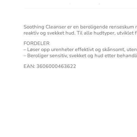
Soothing Cleanser er en beroligende renseskum me
reaktiv og svekket hud. Til alle hudtyper, utviklet 
FORDELER
– Løser opp urenheter effektivt og skånsomt, uten
– Beroliger sensitiv, svekket og hud etter behandl
EAN: 3606000463622