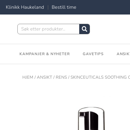
Klinikk Haukeland
Bestill time
KAMPANJER & NYHETER
GAVETIPS
ANSIK
HJEM
/
ANSIKT
/
RENS
/ SKINCEUTICALS SOOTHING