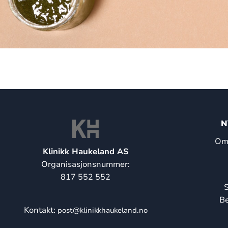
N
Om 
Klinikk Haukeland AS
Organisasjonsnummer:
817 552 552
S
Be
Kontakt:
post@klinikkhaukeland.no