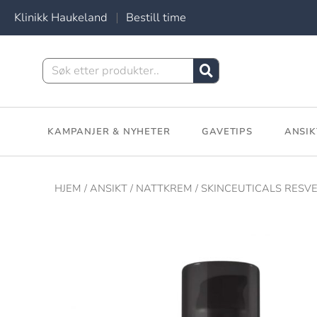
Klinikk Haukeland
Bestill time
KAMPANJER & NYHETER
GAVETIPS
ANSIK
HJEM
/
ANSIKT
/
NATTKREM
/ SKINCEUTICALS RESV