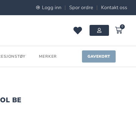
Logg inn
Spor ordre
Kontakt oss
0
ESJONSTØY
MERKER
GAVEKORT
OL BE