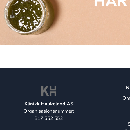
HAR
N
Om 
Klinikk Haukeland AS
Organisasjonsnummer:
817 552 552
S