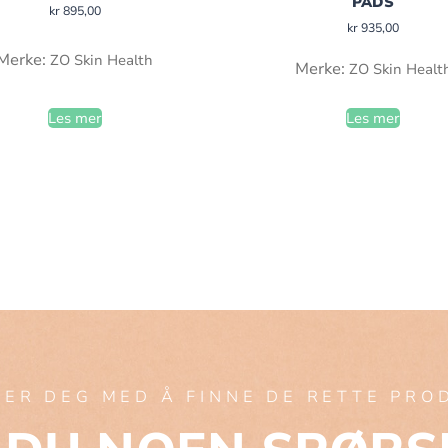
PADS
kr
895,00
kr
935,00
Merke:
ZO Skin Health
Merke:
ZO Skin Healt
Les mer
Les mer
PER DEG MED Å FINNE DE RETTE PR