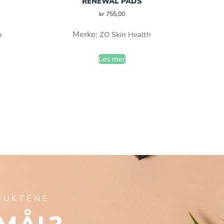
RENEWAL PADS
kr
755,00
Merke:
h
ZO Skin Health
Les mer
ODUKTENE