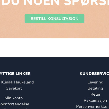
 DU NOEN SPØRS
BESTILL KONSULTASJON
YTTIGE LINKER
KUNDESERVIC
Klinikk Haukeland
Levering
Gavekort
Betaling
Retur
Min konto
Reklamasjon
por forsendelse
Personvernerklær