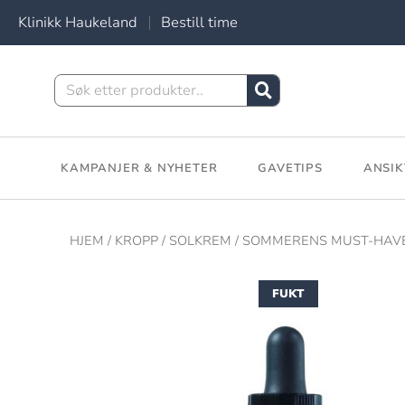
Klinikk Haukeland
Bestill time
KAMPANJER & NYHETER
GAVETIPS
ANSIK
HJEM
/
KROPP
/
SOLKREM
/
SOMMERENS MUST-HAV
FUKT