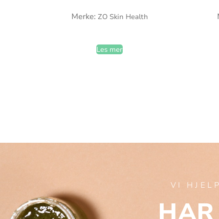
Merke:
ZO Skin Health
Les mer
VI HJEL
HAR