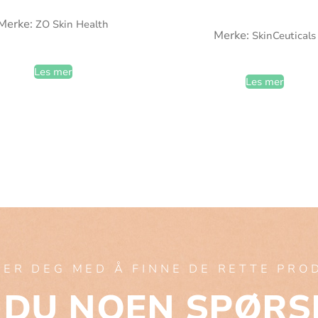
Merke:
ZO Skin Health
Merke:
SkinCeuticals
Les mer
Les mer
PER DEG MED Å FINNE DE RETTE PR
 DU NOEN SPØRS