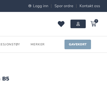
Logg inn
Spor ordre
Kontakt oss
0
ESJONSTØY
MERKER
GAVEKORT
 B5