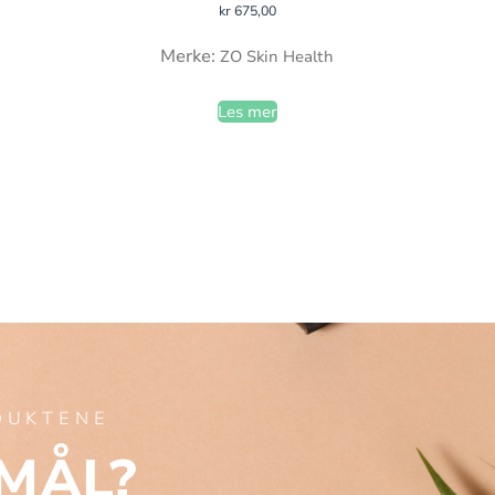
kr
675,00
Merke:
ZO Skin Health
Les mer
ODUKTENE
MÅL?