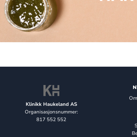
N
Om 
Klinikk Haukeland AS
Organisasjonsnummer:
817 552 552
S
Be