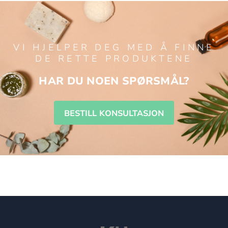
VI HJELPER DEG MED Å FINNE
DE RETTE PRODUKTENE
HAR DU NOEN SPØRSMÅL?
BESTILL KONSULTASJON