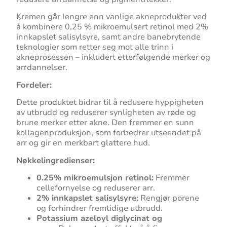
Kremen går lengre enn vanlige akneprodukter ved
å kombinere 0,25 % mikroemulsert retinol med 2%
innkapslet salisylsyre, samt andre banebrytende
teknologier som retter seg mot alle trinn i
akneprosessen – inkludert etterfølgende merker og
arrdannelser.
Fordeler:
Dette produktet bidrar til å redusere hyppigheten
av utbrudd og reduserer synligheten av røde og
brune merker etter akne. Den fremmer en sunn
kollagenproduksjon, som forbedrer utseendet på
arr og gir en merkbart glattere hud.
Nøkkelingredienser:
0.25% mikroemulsjon retinol:
Fremmer
cellefornyelse og reduserer arr.
2% innkapslet salisylsyre:
Rengjør porene
og forhindrer fremtidige utbrudd.
Potassium azeloyl diglycinat og