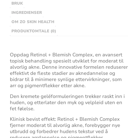
BRUK
INGREDIENSER
OM ZO SKIN HEALTH
PRODUKTOMTALE (0)
Oppdag Retinol + Blemish Complex, en avansert
topisk behandling spesielt utviklet for moderat til
alvorlig akne. Denne innovative formelen reduserer
effektivt de fleste stadier av aknedannelse og
bidrar til å minimere synlige ettervirkninger, som
arr og pigmentflekker etter akne.
Den kremete geléformuleringen trekker raskt inn i
huden, og etterlater den myk og velpleid uten en
fet følelse.
Klinisk bevist effekt: Retinol + Blemish Complex
fjerner moderat til alvorlig akne, forebygger nye
utbrudd og forbedrer hudens tekstur ved å
redusere arrdannelse og pigmentflekker.