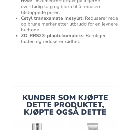
rosa:
Dokumentert effekt på å fjerne
overflødig talg og bidra til å redusere
tilstoppede porer.
Cetyl tranexamate mesylat:
Reduserer røde
og brune merker etter utbrudd for en jevnere
hudtone.
ZO-RRS2® plantekompleks:
Beroliger
huden og reduserer rødhet.
KUNDER SOM KJØPTE
DETTE PRODUKTET,
KJØPTE OGSÅ DETTE