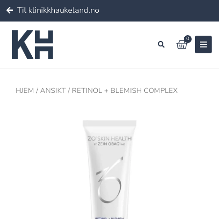
Til klinikkhaukeland.no
0
HJEM
/
ANSIKT
/ RETINOL + BLEMISH COMPLEX