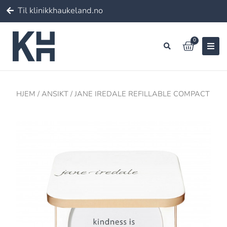
Til klinikkhaukeland.no
0
HJEM
/
ANSIKT
/ JANE IREDALE REFILLABLE COMPACT