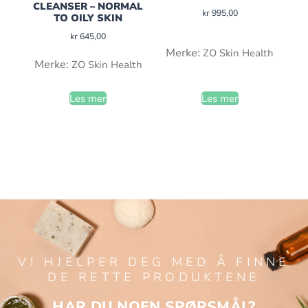
CLEANSER – NORMAL
kr
995,00
TO OILY SKIN
kr
645,00
Merke:
ZO Skin Health
Merke:
ZO Skin Health
Les mer
Les mer
VI HJELPER DEG MED Å FINNE
DE RETTE PRODUKTENE
HAR DU NOEN SPØRSMÅL?