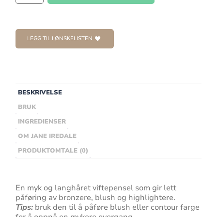
LEGG TIL I ØNSKELISTEN
BESKRIVELSE
BRUK
INGREDIENSER
OM JANE IREDALE
PRODUKTOMTALE (0)
En myk og langhåret viftepensel som gir lett
påføring av bronzere, blush og highlightere.
Tips:
bruk den til å påføre blush eller contour farge
for å oppnå en mykere overgang.