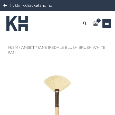
Til klinikkhaukeland.no
0
HJEM
/
ANSIKT
/ JANE IREDALE BLUSH BRUSH WHITE
FAN