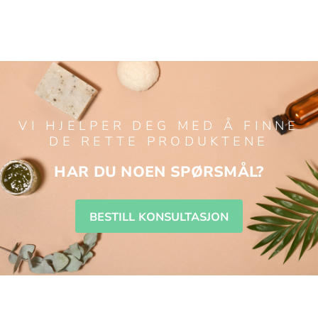
VI HJELPER DEG MED Å FINNE
DE RETTE PRODUKTENE
HAR DU NOEN SPØRSMÅL?
BESTILL KONSULTASJON