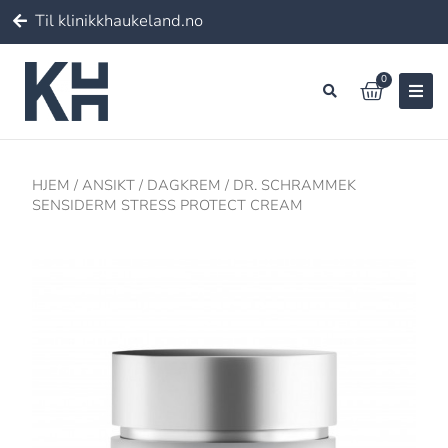
Til klinikkhaukeland.no
0
HJEM
/
ANSIKT
/
DAGKREM
/ DR. SCHRAMMEK
SENSIDERM STRESS PROTECT CREAM