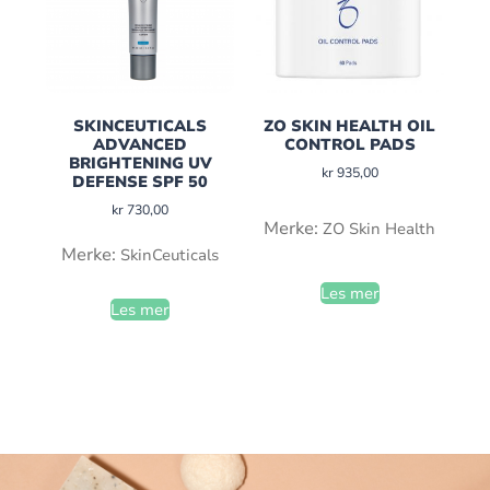
SKINCEUTICALS
ZO SKIN HEALTH OIL
ADVANCED
CONTROL PADS
BRIGHTENING UV
kr
935,00
DEFENSE SPF 50
kr
730,00
Merke:
ZO Skin Health
Merke:
SkinCeuticals
Les mer
Les mer