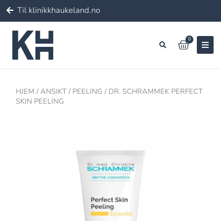
Til klinikkhaukeland.no
0
HJEM
/
ANSIKT
/
PEELING
/ DR. SCHRAMMEK PERFECT
SKIN PEELING