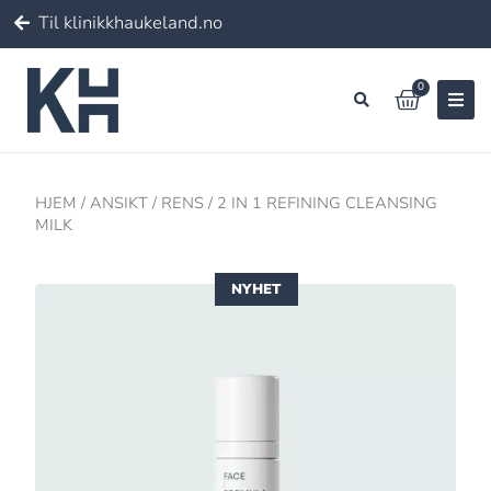
Til klinikkhaukeland.no
0
HJEM
/
ANSIKT
/
RENS
/ 2 IN 1 REFINING CLEANSING
MILK
NYHET