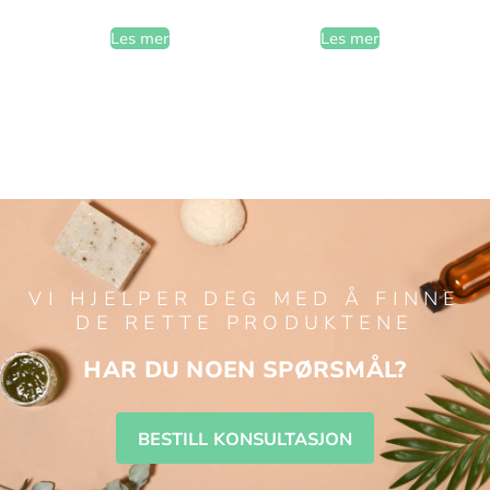
Les mer
Les mer
VI HJELPER DEG MED Å FINNE
DE RETTE PRODUKTENE
HAR DU NOEN SPØRSMÅL?
BESTILL KONSULTASJON